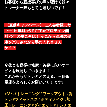
お客様から直接喜びの声を聴けて我々
トレーナー陣もとても嬉しいです！
 【夏前キャンペーン】 ご入会者様にサ
ウナ1回無料or5％OFForプロテイン無
料 今年の夏こそは！ そこから生涯の健
康を楽しみながら手に入れません
か？？
今後とも皆様の健康・美容に良いサー
ビスを展開していきます！
これからもサトレととのえる。三軒茶
屋店をよろしくお願いいたします♪
#ジム
#トレーニング
#ワークアウト
#筋
トレ
#フィットネス
#ボディメイク
#加
圧トレーニング
#ダイエット
#アンチエ