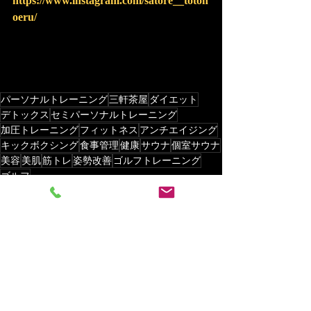
https://www.instagram.com/satore__toton
oeru/
パーソナルトレーニング
三軒茶屋
ダイエット
デトックス
セミパーソナルトレーニング
加圧トレーニング
フィットネス
アンチエイジング
キックボクシング
食事管理
健康
サウナ
個室サウナ
美容
美肌
筋トレ
姿勢改善
ゴルフトレーニング
ゴルフ
パーソナルトレーニング
ダイエット
お店紹介