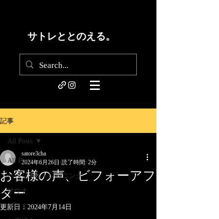
サトレととのえる。
記事
All Posts
satore3cha
All Posts
2024年6月26日
読了時間: 2分
お客様の声、ビフォーアフ
パーソナルトレーニング
ター
サウナ
ダイエット
更新日：
2024年7月14日