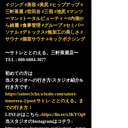
イジング
#美容
#美尻
#ヒップアップ
#
三軒茶屋
#世田谷
#三宿
#池尻
#マンツ
ーマン
#トータルビューティー
#内側か
ら綺麗
#食事管理
#グループ
#セミパー
ソナル
#デトックス
#無加工の美しさ
#
サウナ
#個室サウナ
#キックボクシング
〜サトレととのえる。三軒茶屋店〜
TEL : 080-6884-3077
初めての方は
当スタジオへの行き方/スタジオ紹介&
行き方です♪
https://satore3cha.wixsite.com/satore-
tonoreru-2/post/サトレ-ととのえる。ま
での行き方！
LINE@はこちら↓
https://lin.ee/x3KYOg9
当スタジオのInstagramはコチラ↓