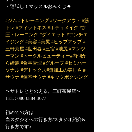
・運試し！マッスルおみくじ🔥
#ジム
#トレーニング
#ワークアウト
#筋
トレ
#フィットネス
#ボディメイク
#加
圧トレーニング
#ダイエット
#アンチエ
イジング
#美容
#美尻
#ヒップアップ
#
三軒茶屋
#世田谷
#三宿
#池尻
#マンツ
ーマン
#トータルビューティー
#内側か
ら綺麗
#食事管理
#グループ
#セミパー
ソナル
#デトックス
#無加工の美しさ
#
サウナ
#個室サウナ
#キックボクシング
〜サトレととのえる。三軒茶屋店〜
TEL : 080-6884-3077
初めての方は
当スタジオへの行き方/スタジオ紹介&
行き方です♪