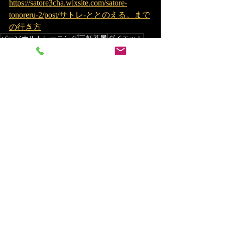
https://satore3cha.wixsite.com/satore-
tonoreru-2/post/サトレ-ととのえる。まで
の行き方
パーソナルトレーニング
三軒茶屋
ダイエット
デトックス
セミパーソナルトレーニング
加圧トレーニング
フィットネス
アンチエイジング
キックボクシング
食事管理
健康
サウナ
個室サウナ
美容
美肌
筋トレ
姿勢改善
ゴルフトレーニング
ゴルフ
パーソナルトレーニング
サウナ
ダイエット
最新記事
すべて表示