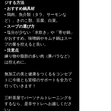
ジする方法
• 
おすすめ鍋具材
• 鶏肉、魚介類（タラ、サーモンな
ど）、きのこ類、豆腐、白菜。
• 
スープの選び方
• 塩分が少ない「水炊き」や「寄せ鍋」
がおすすめ。味噌鍋やキムチ鍋はスー
プの量を控えると良い。
• 
注意点
練り物や脂肪の多い肉（豚バラなど）
は控えめに。
無加工の美と健康をつくるをコンセプ
トに今後とも皆様のサポートを全力で
行っていきます！
三軒茶屋でパーソナルトレーニングを
するなら、是非サトレへお越しくださ
い♪