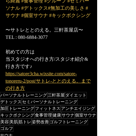
ら綺麗
#食事管理
#グループ
#セミパー
ソナル
#デトックス
#無加工の美しさ
#
サウナ
#個室サウナ
#キックボクシング
〜サトレととのえる。三軒茶屋店〜
TEL : 080-6884-3077
初めての方は
当スタジオへの行き方/スタジオ紹介&
行き方です♪
https://satore3cha.wixsite.com/satore-
tonoreru-2/post/サトレ-ととのえる。まで
の行き方
パーソナルトレーニング
三軒茶屋
ダイエット
デトックス
セミパーソナルトレーニング
加圧トレーニング
フィットネス
アンチエイジング
キックボクシング
食事管理
健康
サウナ
個室サウナ
美容
美肌
筋トレ
姿勢改善
ゴルフトレーニング
ゴルフ
サウナ