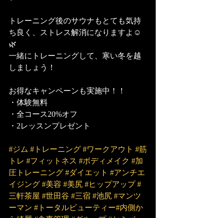
トレーニング後のサウナもとても気持
ち良く、ストレス解消になりますよ☺️
🌿
一緒にトレーニングして、寒い冬を越
しましょう！
お得なキャンペーンも実施中！！
・体験無料
・全コース20%オフ
・2レッスンプレゼント
#ジム
#トレーニング
#ワークアウト
#筋
トレ
#フィットネス
#ボディメイク
#加
圧トレーニング
#ダイエット
#アンチエ
イジング
#美容
#美尻
#ヒップアップ
#
三軒茶屋
#世田谷
#三宿
#池尻
#マンツ
ーマン
#トータルビューティー
#内側か