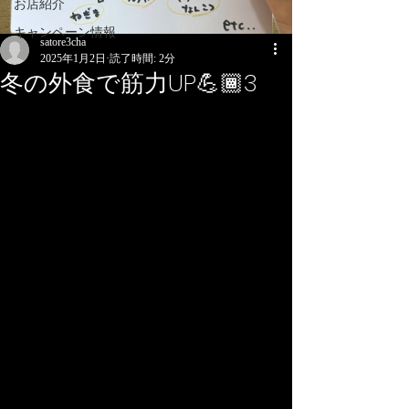
お店紹介
キャンペーン情報
satore3cha
2025年1月2日
読了時間: 2分
冬の外食で筋力UP💪🏾3