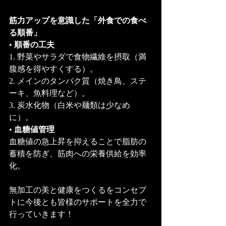
筋力アップを意識した「外食での食べ
る順番」
• 
順番の工夫
1. 野菜やサラダで食物繊維を摂取（満
腹感を得やすくする）。
2. メインのタンパク質（焼き鳥、ステ
ーキ、魚料理など）。
3. 炭水化物（白米や麺類は少なめ
に）。
• 
血糖値管理
血糖値の急上昇を抑えることで脂肪の
蓄積を防ぎ、筋肉への栄養供給を効率
化。
無加工の美と健康をつくるをコンセプ
トに今後とも皆様のサポートを全力で
行っていきます！