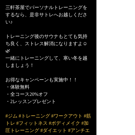
三軒茶屋でパーソナルトレーニングを
するなら、是非サトレへお越しくださ
い♪
トレーニング後のサウナもとても気持
ち良く、ストレス解消になりますよ☺️
🌿
一緒にトレーニングして、寒い冬を越
しましょう！
お得なキャンペーンも実施中！！
・体験無料
・全コース20%オフ
・2レッスンプレゼント
#ジム
#トレーニング
#ワークアウト
#筋
トレ
#フィットネス
#ボディメイク
#加
圧トレーニング
#ダイエット
#アンチエ