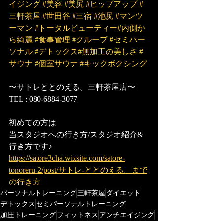
イジング
#美容
#美尻
#ヒップアップ
#
三軒茶屋
#世田谷
#三宿
#池尻
#マンツ
ーマン
#トータルビューティー
#内側か
ら綺麗
#食事管理
#グループ
#セミパー
ソナル
#デトックス
#無加工の美しさ
#
サウナ
#個室サウナ
#キックボクシング
〜サトレととのえる。三軒茶屋店〜
TEL : 080-6884-3077
初めての方は
当スタジオへの行き方/スタジオ紹介&
行き方です♪
https://satore3cha.wixsite.com/satore-
tonoreru-2/post/サトレ-ととのえる。まで
の行き方
パーソナルトレーニング
三軒茶屋
ダイエット
デトックス
セミパーソナルトレーニング
加圧トレーニング
フィットネス
アンチエイジング