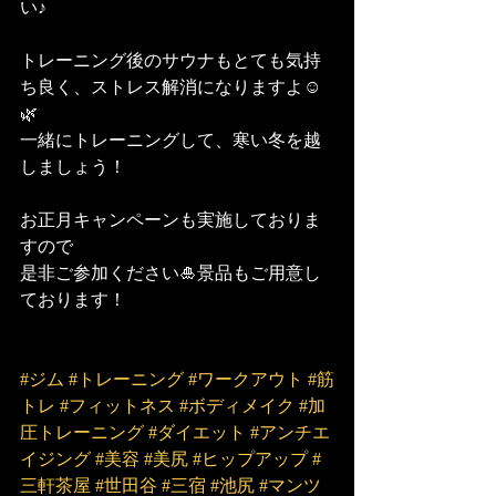
い♪
トレーニング後のサウナもとても気持
ち良く、ストレス解消になりますよ☺️
🌿
一緒にトレーニングして、寒い冬を越
しましょう！
お正月キャンペーンも実施しておりま
すので
是非ご参加ください🎍景品もご用意し
ております！
#ジム
#トレーニング
#ワークアウト
#筋
トレ
#フィットネス
#ボディメイク
#加
圧トレーニング
#ダイエット
#アンチエ
イジング
#美容
#美尻
#ヒップアップ
#
三軒茶屋
#世田谷
#三宿
#池尻
#マンツ