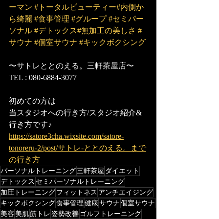
ーマン
#トータルビューティー
#内側か
ら綺麗
#食事管理
#グループ
#セミパー
ソナル
#デトックス
#無加工の美しさ
#
サウナ
#個室サウナ
#キックボクシング
〜サトレととのえる。三軒茶屋店〜
TEL : 080-6884-3077
初めての方は
当スタジオへの行き方/スタジオ紹介&
行き方です♪
https://satore3cha.wixsite.com/satore-
tonoreru-2/post/サトレ-ととのえる。まで
の行き方
パーソナルトレーニング
三軒茶屋
ダイエット
デトックス
セミパーソナルトレーニング
加圧トレーニング
フィットネス
アンチエイジング
キックボクシング
食事管理
健康
サウナ
個室サウナ
美容
美肌
筋トレ
姿勢改善
ゴルフトレーニング