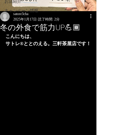
お店紹介
キャンペーン情報
satore3cha
2025年1月17日
読了時間: 2分
冬の外食で筋力UP💪🏾
こんにちは、
サトレ®︎ととのえる。三軒茶屋店です！