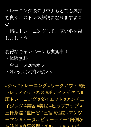
トレーニング後のサウナもとても気持
ち良く、ストレス解消になりますよ☺️
🌿
一緒にトレーニングして、寒い冬を越
しましょう！
お得なキャンペーンも実施中！！
・体験無料
・全コース20%オフ
・2レッスンプレゼント
#ジム
#トレーニング
#ワークアウト
#筋
トレ
#フィットネス
#ボディメイク
#加
圧トレーニング
#ダイエット
#アンチエ
イジング
#美容
#美尻
#ヒップアップ
#
三軒茶屋
#世田谷
#三宿
#池尻
#マンツ
ーマン
#トータルビューティー
#内側か
ら綺麗
#食事管理
#グループ
#セミパー