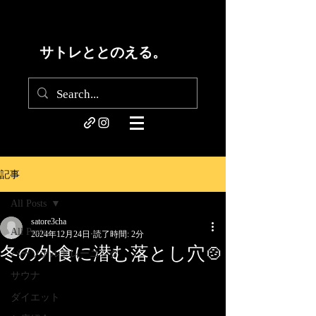
サトレととのえる。
記事
All Posts
satore3cha
All Posts
2024年12月24日
読了時間: 2分
冬の外食に潜む落とし穴🍲
パーソナルトレーニング
サウナ
ダイエット