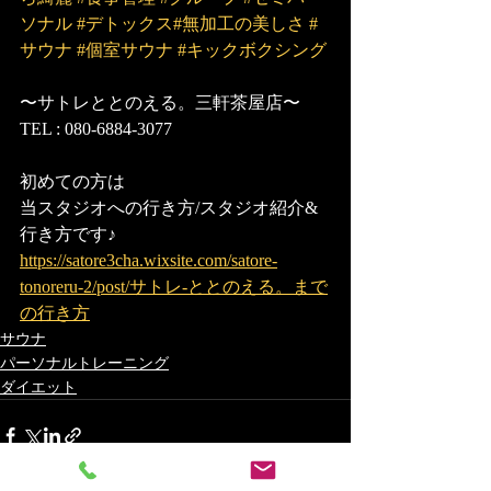
ソナル
#デトックス
#無加工の美しさ
#
サウナ
#個室サウナ
#キックボクシング
〜サトレととのえる。三軒茶屋店〜
TEL : 080-6884-3077
初めての方は
当スタジオへの行き方/スタジオ紹介&
行き方です♪
https://satore3cha.wixsite.com/satore-
tonoreru-2/post/サトレ-ととのえる。まで
の行き方
サウナ
パーソナルトレーニング
ダイエット