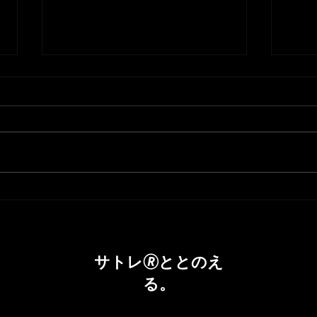
腸内環境を整えて理想のカラ
腸内
ダへ！③
ダへ
サトレ🄬ととのえ
る。