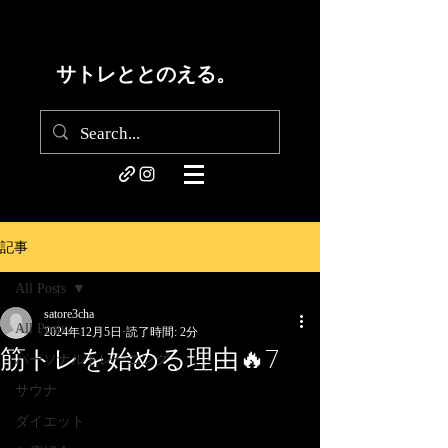
サトレととのえる。
記事
All Posts
satore3cha
All Posts
2024年12月5日
読了時間: 2分
筋トレを始める理由🔥7
パーソナルトレーニング
サウナ
ダイエット