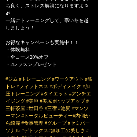
ち良く、ストレス解消になりますよ☺️
🌿
一緒にトレーニングして、寒い冬を越
しましょう！
お得なキャンペーンも実施中！！
・体験無料
・全コース20%オフ
・2レッスンプレゼント
#ジム
#トレーニング
#ワークアウト
#筋
トレ
#フィットネス
#ボディメイク
#加
圧トレーニング
#ダイエット
#アンチエ
イジング
#美容
#美尻
#ヒップアップ
#
三軒茶屋
#世田谷
#三宿
#池尻
#マンツ
ーマン
#トータルビューティー
#内側か
ら綺麗
#食事管理
#グループ
#セミパー
ソナル
#デトックス
#無加工の美しさ
#