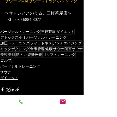
サウナ
#個室サウナ
#キックボクシング
〜サトレととのえる。三軒茶屋店〜
TEL : 080-6884-3077
パーソナルトレーニング
三軒茶屋
ダイエット
デトックス
セミパーソナルトレーニング
加圧トレーニング
フィットネス
アンチエイジング
キックボクシング
食事管理
健康
サウナ
個室サウナ
美容
美肌
筋トレ
姿勢改善
ゴルフトレーニング
ゴルフ
パーソナルトレーニング
サウナ
ダイエット