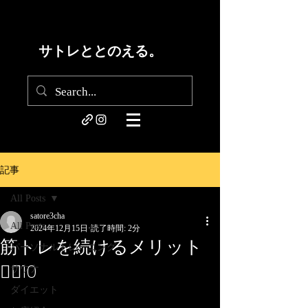
サトレととのえる。
記事
All Posts
satore3cha
All Posts
2024年12月15日
読了時間: 2分
筋トレを続けるメリット
パーソナルトレーニング
🏋🏽10
サウナ
ダイエット