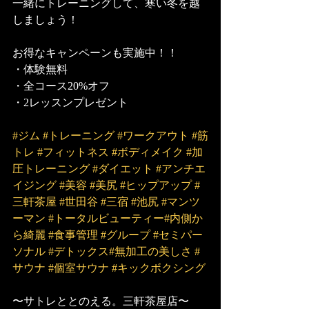
一緒にトレーニングして、寒い冬を越
しましょう！
お得なキャンペーンも実施中！！
・体験無料
・全コース20%オフ
・2レッスンプレゼント
#ジム
#トレーニング
#ワークアウト
#筋
トレ
#フィットネス
#ボディメイク
#加
圧トレーニング
#ダイエット
#アンチエ
イジング
#美容
#美尻
#ヒップアップ
#
三軒茶屋
#世田谷
#三宿
#池尻
#マンツ
ーマン
#トータルビューティー
#内側か
ら綺麗
#食事管理
#グループ
#セミパー
ソナル
#デトックス
#無加工の美しさ
#
サウナ
#個室サウナ
#キックボクシング
〜サトレととのえる。三軒茶屋店〜