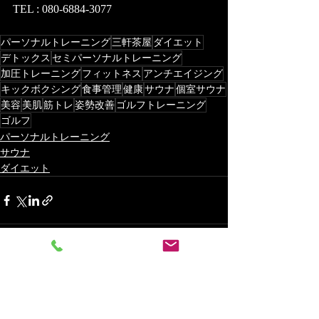
TEL : 080-6884-3077
パーソナルトレーニング
三軒茶屋
ダイエット
デトックス
セミパーソナルトレーニング
加圧トレーニング
フィットネス
アンチエイジング
キックボクシング
食事管理
健康
サウナ
個室サウナ
美容
美肌
筋トレ
姿勢改善
ゴルフトレーニング
ゴルフ
パーソナルトレーニング
サウナ
ダイエット
最新記事
すべて表示