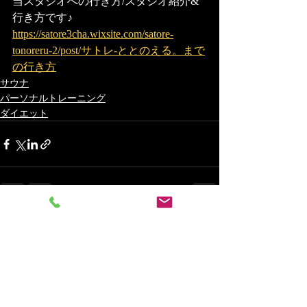
当スタジオへの行き方/スタジオ紹介&
行き方です♪
https://satore3cha.wixsite.com/satore-
tonoreru-2/post/サトレ-ととのえる。まで
の行き方
サウナ
パーソナルトレーニング
ダイエット
最新記事
すべて表示