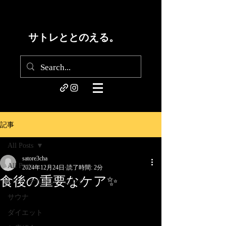
サトレととのえる。
記事
All Posts
satore3cha
All Posts
2024年12月24日
読了時間: 2分
食後の重要なケア✨
パーソナルトレーニング
サウナ
ダイエット