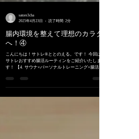
satore3cha
2025年4月23日
読了時間: 2分
腸内環境を整えて理想のカラダ
へ！④
こんにちは！サトレ®ととのえる。です！ 今回は
サトレおすすめ腸活ルーティンをご紹介いたしま
す！ 【4. サウナ×パーソナルトレーニング×腸活の
黄金ルーティン】 より効果的に腸内環境を整えた
い方は、 **「運動→サウナ→腸活食」**のルーテ
ィンがおすすめです。...