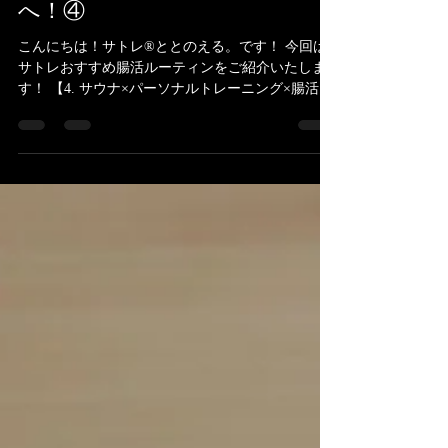
腸内環境を整えて理想のカラダ
へ！④
こんにちは！サトレ®ととのえる。です！ 今回は
サトレおすすめ腸活ルーティンをご紹介いたしま
す！ 【4. サウナ×パーソナルトレーニング×腸活の
黄金ルーティン】 より効果的に腸内環境を整えた
い方は、 **「運動→サウナ→腸活食」**のルーテ
ィンがおすすめです。...