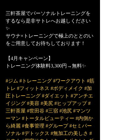
三軒茶屋でパーソナルトレーニングを
するなら是非サトレへお越しください
✨
サウナ×トレーニングで極上のととのい
をご用意してお待ちしております！
【4月キャンペーン】
トレーニング体験料3,300円→無料✨
#ジム
#トレーニング
#ワークアウト
#筋
トレ
#フィットネス
#ボディメイク
#加
圧トレーニング
#ダイエット
#アンチエ
イジング
#美容
#美尻
#ヒップアップ
#
三軒茶屋
#世田谷
#三宿
#池尻
#マンツ
ーマン
#トータルビューティー
#内側か
ら綺麗
#食事管理
#グループ
#セミパー
ソナル
#デトックス
#無加工の美しさ
#