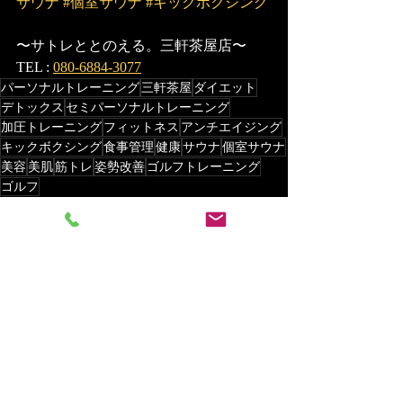
サウナ
#個室サウナ
#キックボクシング
〜サトレととのえる。三軒茶屋店〜
TEL : 
080-6884-3077
パーソナルトレーニング
三軒茶屋
ダイエット
デトックス
セミパーソナルトレーニング
加圧トレーニング
フィットネス
アンチエイジング
キックボクシング
食事管理
健康
サウナ
個室サウナ
美容
美肌
筋トレ
姿勢改善
ゴルフトレーニング
ゴルフ
パーソナルトレーニング
サウナ
ダイエット
最新記事
すべて表示