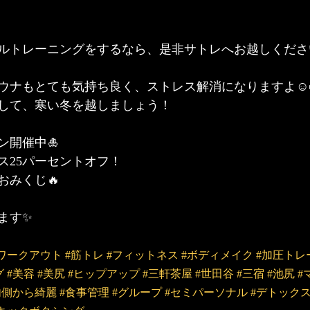
ルトレーニングをするなら、是非サトレへお越しくださ
ウナもとても気持ち良く、ストレス解消になりますよ☺️
して、寒い冬を越しましょう！
ン開催中🎍
ス25パーセントオフ！
おみくじ🔥
ます✨
#ワークアウト
#筋トレ
#フィットネス
#ボディメイク
#加圧トレ
グ
#美容
#美尻
#ヒップアップ
#三軒茶屋
#世田谷
#三宿
#池尻
#
内側から綺麗
#食事管理
#グループ
#セミパーソナル
#デトック