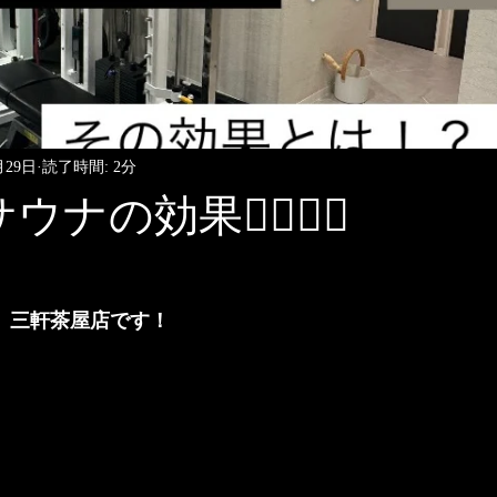
月29日
読了時間: 2分
ナの効果🧖‍♀️❤️‍🔥
る。三軒茶屋店です！