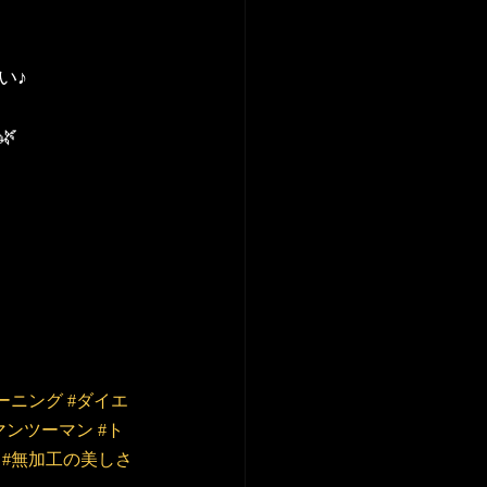
い♪

ーニング
#ダイエ
マンツーマン
#ト
ス
#無加工の美しさ