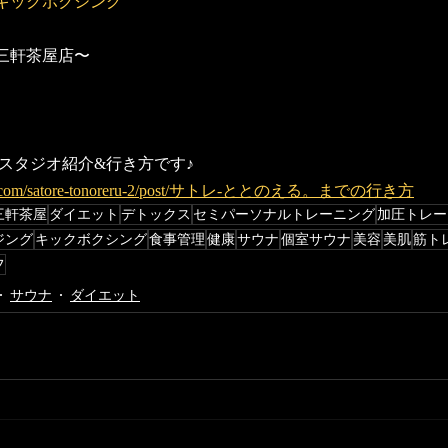
#キックボクシング
三軒茶屋店〜
スタジオ紹介&行き方です♪
ixsite.com/satore-tonoreru-2/post/サトレ-ととのえる。までの行き方
三軒茶屋
ダイエット
デトックス
セミパーソナルトレーニング
加圧トレー
ジング
キックボクシング
食事管理
健康
サウナ
個室サウナ
美容
美肌
筋ト
フ
サウナ
ダイエット